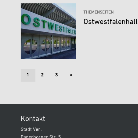
THEMENSEITEN
Ostwestfalenhal
1
2
3
»
Kontakt
Stadt Verl
Paderborner Str. 5