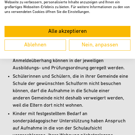
Kinder aufnehmen, für die sie nicht die
Webseite zu verbessern, personalisierte Inhalte anzuzeigen und Ihnen ein
großartiges Webseiten-Erlebnis zu bieten. Für weitere Informationen zu den von
nächstgelegene Schule ist.
uns verwendeten Cookies öffnen Sie die Einstellungen.
Die Aufnahme in eine Schule kann abgelehnt werden,
wenn ihre Aufnahmekapazität erschöpft ist oder die
Alle akzeptieren
Zahl der Anmeldungen die Mindestgröße
unterschreitet. Besondere Aufnahmevoraussetzungen
Ablehnen
Nein, anpassen
und Aufnahmeverfahren für einzelne Schulstufen oder
Schulformen sowie Aufnahmekriterien bei einem
Anmeldeüberhang können in der jeweiligen
Ausbildungs- und Prüfungsordnung geregelt werden.
Schülerinnen und Schülern, die in ihrer Gemeinde eine
Schule der gewünschten Schulform nicht besuchen
können, darf die Aufnahme in die Schule einer
anderen Gemeinde nicht deshalb verweigert werden,
weil die Eltern dort nicht wohnen.
Kinder mit festgestelltem Bedarf an
sonderpädagogischer Unterstützung haben Anspruch
auf Aufnahme in die von der Schulaufsicht