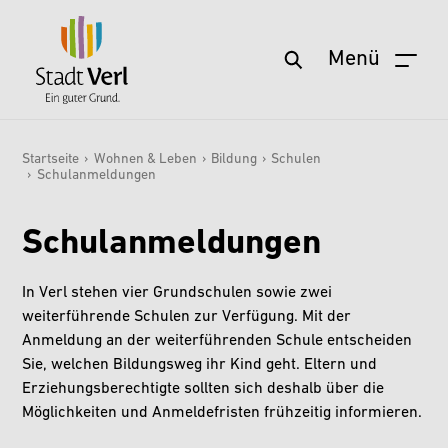
Menü
Startseite
Zum Hauptinhalt springen
Aktuelles
Startseite
›
Wohnen & Leben
›
Bildung
›
Schulen
›
Schulanmeldungen
Sie sind hier:
Service
Wohnen & Leben
Schulanmeldungen
Freizeit & Kultur
In Verl stehen vier Grundschulen sowie zwei
Stadt & Zukunft
weiterführende Schulen zur Verfügung. Mit der
Anmeldung an der weiterführenden Schule entscheiden
Politik & Verwaltung
Sie, welchen Bildungsweg ihr Kind geht. Eltern und
Wirtschaft & Arbeit
Erziehungsberechtigte sollten sich deshalb über die
Möglichkeiten und Anmeldefristen frühzeitig informieren.