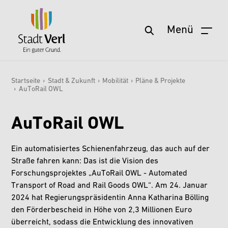
Menü
Startseite
Zum Hauptinhalt springen
Aktuelles
Startseite
›
Stadt & Zukunft
›
Mobilität
›
Pläne & Projekte
›
AuToRail OWL
Sie sind hier:
Service
Wohnen & Leben
AuToRail OWL
Freizeit & Kultur
Ein automatisiertes Schienenfahrzeug, das auch auf der
Stadt & Zukunft
Straße fahren kann: Das ist die Vision des
Forschungsprojektes „AuToRail OWL - Automated
Politik & Verwaltung
Transport of Road and Rail Goods OWL“. Am 24. Januar
Wirtschaft & Arbeit
2024 hat Regierungspräsidentin Anna Katharina Bölling
den Förderbescheid in Höhe von 2,3 Millionen Euro
überreicht, sodass die Entwicklung des innovativen