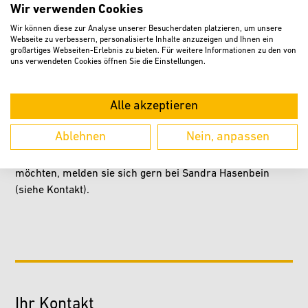
besondere Freude bereiten wollen
Wir verwenden Cookies
Wie buche ich eine Fahrt mit der Rikscha "Sabine"?
Wir können diese zur Analyse unserer Besucherdaten platzieren, um unsere
Webseite zu verbessern, personalisierte Inhalte anzuzeigen und Ihnen ein
Buchen Sie Ihre Ausflugsfahrt mit der
großartiges Webseiten-Erlebnis zu bieten. Für weitere Informationen zu den von
städtischen Rikscha "Sabine" ganz einfach online über die
uns verwendeten Cookies öffnen Sie die Einstellungen.
VoluMap-Webversion unter
verl.volumap.de/radeln-ohne-alter
oder direkt mit
Alle akzeptieren
Ihrem Smartphone in der App-Version „VoluMap".
Ablehnen
Nein, anpassen
Rikscha-Pilot/Pilotin werden
Wenn auch Sie sich als Rikscha-Pilotin/Pilot egagieren
möchten, melden sie sich gern bei Sandra Hasenbein
(siehe Kontakt).
Ihr Kontakt