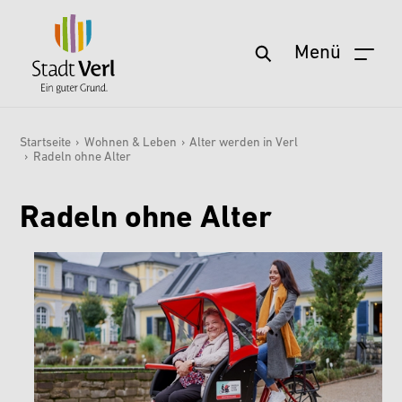
Menü
Startseite
Zum Hauptinhalt springen
Aktuelles
Startseite
›
Wohnen & Leben
›
Älter werden in Verl
›
Radeln ohne Alter
Sie sind hier:
Service
Wohnen & Leben
Radeln ohne Alter
Freizeit & Kultur
Stadt & Zukunft
Politik & Verwaltung
Wirtschaft & Arbeit