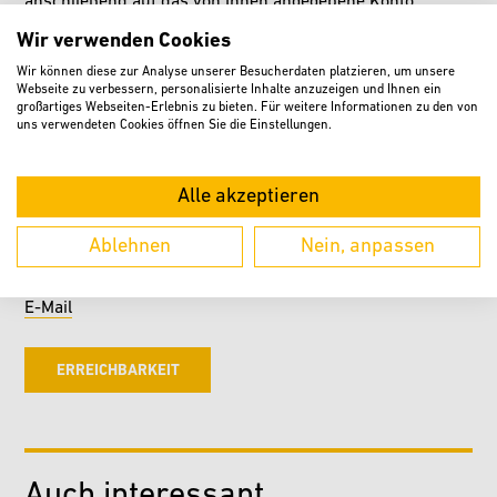
anschließend auf das von Ihnen angegebene Konto
überwiesen.
Wir verwenden Cookies
Wir können diese zur Analyse unserer Besucherdaten platzieren, um unsere
Webseite zu verbessern, personalisierte Inhalte anzuzeigen und Ihnen ein
großartiges Webseiten-Erlebnis zu bieten. Für weitere Informationen zu den von
uns verwendeten Cookies öffnen Sie die Einstellungen.
Ihr Kontakt
Alle akzeptieren
Christina Krengel
Klimaschutz
Ablehnen
Nein, anpassen
Raum: 113
05246 / 961 633
E-Mail
ERREICHBARKEIT
Auch interessant