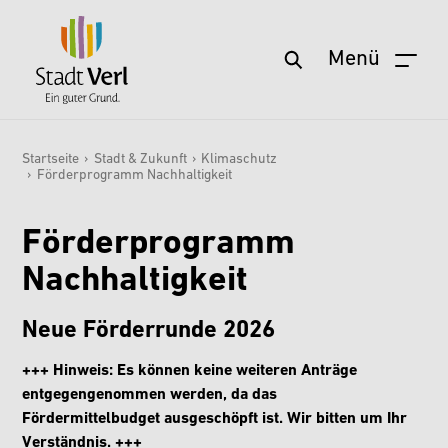
Menü
Startseite
Zum Hauptinhalt springen
Aktuelles
Startseite
›
Stadt & Zukunft
›
Klimaschutz
›
Förderprogramm Nachhaltigkeit
Sie sind hier:
Service
Wohnen & Leben
Förderprogramm
Freizeit & Kultur
Nachhaltigkeit
Stadt & Zukunft
Neue Förderrunde 2026
Politik & Verwaltung
+++ Hinweis: Es können keine weiteren Anträge
Wirtschaft & Arbeit
entgegengenommen werden, da das
Fördermittelbudget ausgeschöpft ist. Wir bitten um Ihr
Verständnis. +++