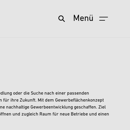
Menü
Startseite
Aktuelles
Service
Wohnen & Leben
Freizeit & Kultur
edlung oder die Suche nach einer passenden
en für ihre Zukunft. Mit dem Gewerbeflächenkonzept
Stadt & Zukunft
ine nachhaltige Gewerbeentwicklung geschaffen. Ziel
Politik & Verwaltung
ffnen und zugleich Raum für neue Betriebe und einen
Wirtschaft & Arbeit