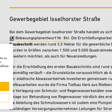
Gewerbegebiet Isselhorster Straße
Bei dem Gewerbegebiet Isselhorster Straße handelt es sic
Bebauungsplanentwurf Nr. 84
). Die Erschließungsarb
Bauabschnitt
werden rund 3,5 Hektar für die gewerbliche
wurden in Größen zwischen 1.500 und 5.000 Quadratmetern
erweitern möchten, als auch für Neuansiedlungen.
te zu
n-
 öffnen
Für die Erschließung des ersten Bauabschnitts sind rund 
planmäßig verläuft – die Grundstücke voraussichtlich ab 
der städtische Abwasserbetrieb investieren gemeinsam ru
Tiefbauarbeiten wurde die Firma Tiefbau Hark aus Rietbe
die Verlegung von Schmutz- und Regenwasserkanälen sowi
Anlage zur Behandlung von Regenwasser nördlich des ers
die Ableitung des Schmutzwassers ist zudem eine Pumpstat
zuständigen Versorgungsunternehmen Leitungen für Stro