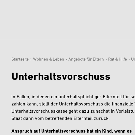
zurück zu Startseite
Wohnen & Leben
Startseite
›
Wohnen & Leben
›
Angebote für Eltern
›
Rat & Hilfe
›
U
Sie sind hier:
Bauen & Wohnen
Unterhaltsvorschuss
Bildung
Angebote für Kinder
In Fällen, in denen ein unterhaltspflichtiger Elternteil für
zahlen kann, stellt der Unterhaltsvorschuss die finanziell
Angebote für Eltern
Unterhaltsvorschusskasse geht dazu zunächst in Vorleistun
Angebote für Jugendliche
Staat dann vom betreffenden Elternteil zurück.
Anspruch auf Unterhaltsvorschuss hat ein Kind, wenn es
Älter werden in Verl