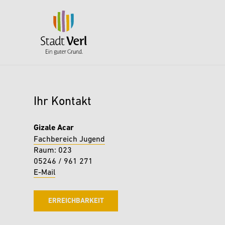
zurück zu Wohnen & Leben
Zum Hauptinhalt springen
Angebote für Eltern
Ihr Kontakt
Frühe Hilfen
Gizale Acar
Willkommensbesuche für
Fachbereich Jugend
Neugeborene
Raum: 023
05246 / 961 271
Café Kinderwagen
E-Mail
Verler Elternbegleiter
ERREICHBARKEIT
Familienbildungsstätte Droste-