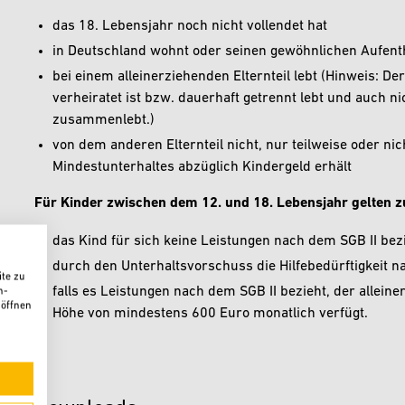
das 18. Lebensjahr noch nicht vollendet hat
Gesundheit
in Deutschland wohnt oder seinen gewöhnlichen Aufenth
Pflege
bei einem alleinerziehenden Elternteil lebt (Hinweis: Der
verheiratet ist bzw. dauerhaft getrennt lebt und auch n
Verl für Menschen mit Behinderung
zusammenlebt.)
von dem anderen Elternteil nicht, nur teilweise oder ni
Verl für Migrantinnen und
Mindestunterhaltes abzüglich Kindergeld erhält
Migranten
Für Kinder zwischen dem 12. und 18. Lebensjahr gelten z
Verl für Neubürgerinnen und
das Kind für sich keine Leistungen nach dem SGB II bez
Neubürger
durch den Unterhaltsvorschuss die Hilfebedürftigkeit 
te zu
Wohnhilfen
falls es Leistungen nach dem SGB II bezieht, der allein
n-
 öffnen
Höhe von mindestens 600 Euro monatlich verfügt.
Soziale Hilfen in Verl