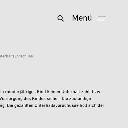
Menü
Startseite
Aktuelles
nterhaltsvorschuss
Service
Wohnen & Leben
Freizeit & Kultur
 sein minderjähriges Kind keinen Unterhalt zahlt bzw.
e Versorgung des Kindes sicher. Die zuständige
Stadt & Zukunft
g. Die gezahlten Unterhaltsvorschüsse holt sich der
Politik & Verwaltung
Wirtschaft & Arbeit