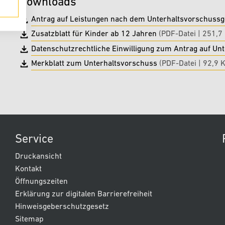
Downloads
Antrag auf Leistungen nach dem Unterhaltsvorschuss
Zusatzblatt für Kinder ab 12 Jahren
(PDF-Datei | 251,7
Datenschutzrechtliche Einwilligung zum Antrag auf Un
Merkblatt zum Unterhaltsvorschuss
(PDF-Datei | 92,9 
Service
Druckansicht
Kontakt
Öffnungszeiten
Erklärung zur digitalen Barrierefreiheit
Hinweisgeberschutzgesetz
Sitemap