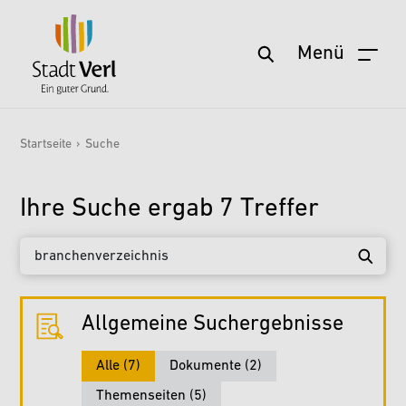
Menü
Zum Hauptinhalt springen
Startseite
›
Suche
Sie sind hier:
Ihre Suche ergab
7
Treffer
Suchbegriff
Allgemeine Suchergebnisse
Alle (7)
Dokumente (2)
Themenseiten (5)