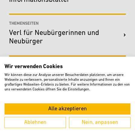
Informationsblätter
THEMENSEITEN
Verl für Neubürgerinnen und
Neubürger
THEMENSEITEN
Wir verwenden Cookies
Azubi-Portal
Wir können diese zur Analyse unserer Besucherdaten platzieren, um unsere
Webseite zu verbessern, personalisierte Inhalte anzuzeigen und Ihnen ein
großartiges Webseiten-Erlebnis zu bieten. Für weitere Informationen zu den von
uns verwendeten Cookies öffnen Sie die Einstellungen.
PDF-DOKUMENTE
Verl_in_den_1970er_Jahren_-
Alle akzeptieren
_1975.pdf
Ablehnen
Nein, anpassen