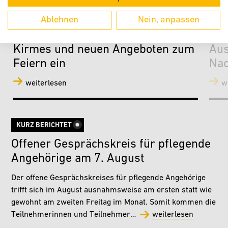
Ablehnen
Nein, anpassen
„Verler Leben“ lädt mit Musik,
Sta
Kirmes und neuen Angeboten zum
Aus
Feiern ein
Nac
weiterlesen
w
KURZ BERICHTET
Offener Gesprächskreis für pflegende
Angehörige am 7. August
Der offene Gesprächskreises für pflegende Angehörige
trifft sich im August ausnahmsweise am ersten statt wie
gewohnt am zweiten Freitag im Monat. Somit kommen die
Teilnehmerinnen und Teilnehmer…
weiterlesen