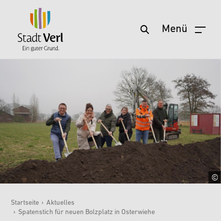
Menü
Zum Hauptinhalt springen
Startseite
›
Aktuelles
›
Spatenstich für neuen Bolzplatz in Österwiehe
Sie sind hier: