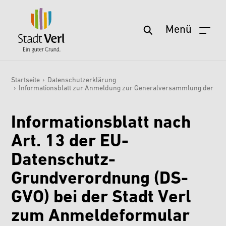
Menü
Zum Hauptinhalt springen
Startseite
›
Datenschutzerklärung
›
Informationsblatt zur Anmeldung zur Generalversammlung der Fe
Sie sind hier:
Informationsblatt nach
Art. 13 der EU-
Datenschutz-
Grundverordnung (DS-
GVO) bei der Stadt Verl
zum Anmeldeformular