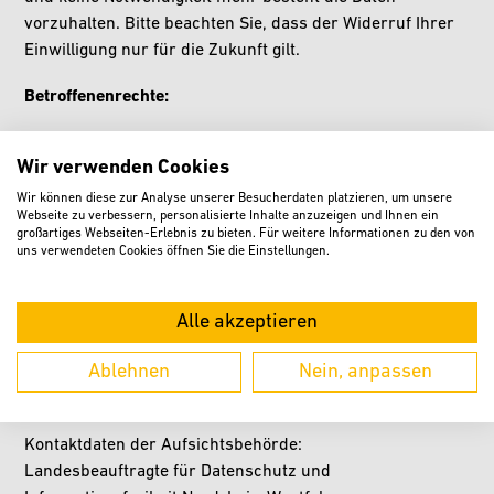
vorzuhalten. Bitte beachten Sie, dass der Widerruf Ihrer
Einwilligung nur für die Zukunft gilt.
Betroffenenrechte:
Auskunftsrecht (Art. 15)
Wir verwenden Cookies
Recht auf Berichtigung (Art. 16)
Recht auf Löschung (Art. 17)
Wir können diese zur Analyse unserer Besucherdaten platzieren, um unsere
Webseite zu verbessern, personalisierte Inhalte anzuzeigen und Ihnen ein
Recht auf Einschränkung der Verarbeitung (Art. 18)
großartiges Webseiten-Erlebnis zu bieten. Für weitere Informationen zu den von
Recht auf Datenübertragbarkeit (Art. 20)
uns verwendeten Cookies öffnen Sie die Einstellungen.
Widerspruchsrecht (Art. 21)
Alle akzeptieren
Ihr Beschwerderecht (Art. 77) können Sie unter anderem
Ablehnen
Nein, anpassen
bei der/dem Landesbeauftragte/n für Datenschutz und
Informationsfreiheit Nordrhein-Westfalen wahrnehmen.
Kontaktdaten der Aufsichtsbehörde:
Landesbeauftragte für Datenschutz und