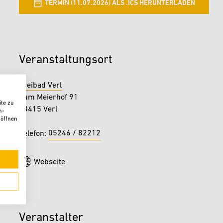
TERMIN (11.07.2026) ALS .ICS HERUNTERLADEN
Veranstaltungsort
Freibad Verl
Zum Meierhof 91
te zu
33415 Verl
n-
 öffnen
05246 / 82212
Telefon:
Webseite
Veranstalter