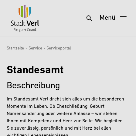
Menü
Startseite
Zum Hauptinhalt springen
Aktuelles
Startseite
›
Service
›
Serviceportal
Sie sind hier:
Service
Standesamt
Wohnen & Leben
Freizeit & Kultur
Beschreibung
Stadt & Zukunft
Im Standesamt Verl dreht sich alles um die besonderen
Politik & Verwaltung
Momente im Leben. Ob Eheschließung, Geburt,
Namensänderung oder weitere Anlässe – wir stehen
Wirtschaft & Arbeit
Ihnen mit Kompetenz und Herz zur Seite. Wir begleiten
Sie zuverlässig, persönlich und mit Herz bei allen
wichtigen Lebensereignissen.