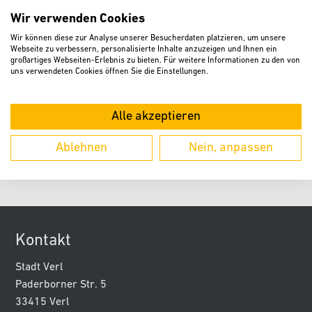
Sonntag: geschlossen
Wir verwenden Cookies
Telefon
Wir können diese zur Analyse unserer Besucherdaten platzieren, um unsere
Webseite zu verbessern, personalisierte Inhalte anzuzeigen und Ihnen ein
großartiges Webseiten-Erlebnis zu bieten. Für weitere Informationen zu den von
05246 / 961 163
uns verwendeten Cookies öffnen Sie die Einstellungen.
Standort
Standesamt
Alle akzeptieren
Paderborner Str. 2
Ablehnen
Nein, anpassen
33415 Verl
Kontakt
Stadt Verl
Paderborner Str. 5
33415 Verl