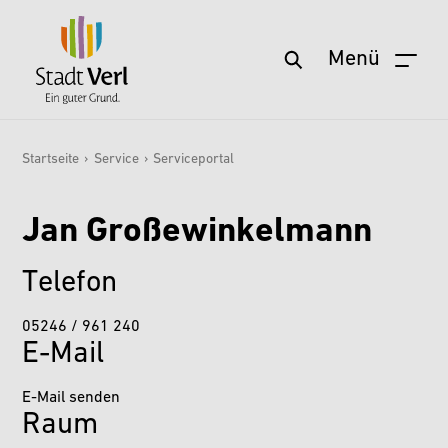
Menü
Startseite
Zum Hauptinhalt springen
Aktuelles
Startseite
›
Service
›
Serviceportal
Sie sind hier:
Service
Jan Großewinkelmann
Wohnen & Leben
Freizeit & Kultur
Telefon
Stadt & Zukunft
05246 / 961 240
Politik & Verwaltung
E-Mail
Wirtschaft & Arbeit
E-Mail senden
Raum