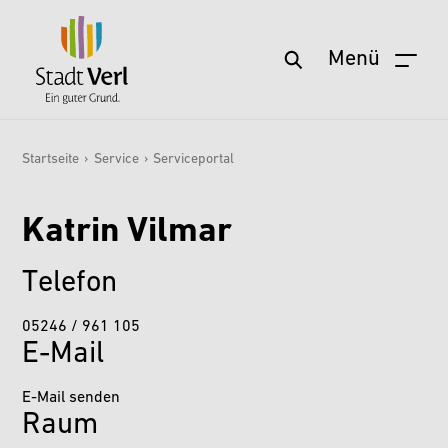
Menü
Startseite
Zum Hauptinhalt springen
Aktuelles
Startseite
›
Service
›
Serviceportal
Sie sind hier:
Service
Katrin Vilmar
Wohnen & Leben
Freizeit & Kultur
Telefon
Stadt & Zukunft
05246 / 961 105
Politik & Verwaltung
E-Mail
Wirtschaft & Arbeit
E-Mail senden
Raum