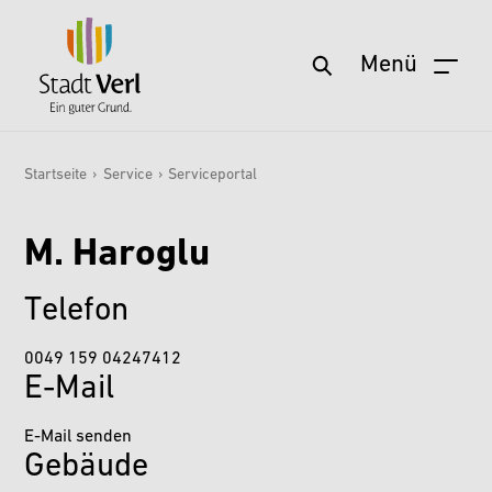
Menü
Startseite
Zum Hauptinhalt springen
Aktuelles
Startseite
›
Service
›
Serviceportal
Sie sind hier:
Service
M. Haroglu
Wohnen & Leben
Freizeit & Kultur
Telefon
Stadt & Zukunft
0049 159 04247412
Politik & Verwaltung
E-Mail
Wirtschaft & Arbeit
E-Mail senden
Gebäude