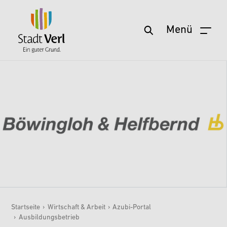
Menü
Zum Hauptinhalt springen
Startseite
›
Wirtschaft & Arbeit
›
Azubi-Portal
›
Ausbildungsbetrieb
Sie sind hier: