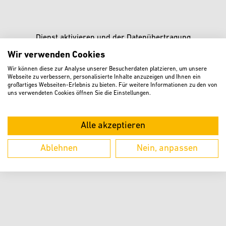
Dienst aktivieren und der Datenübertragung
zustimmen. Mit dem Aufruf erklären Sie sich
Wir verwenden Cookies
einverstanden, dass Ihre Daten an Google übermittelt
Wir können diese zur Analyse unserer Besucherdaten platzieren, um unsere
werden.
Webseite zu verbessern, personalisierte Inhalte anzuzeigen und Ihnen ein
großartiges Webseiten-Erlebnis zu bieten. Für weitere Informationen zu den von
AKZEPTIEREN
uns verwendeten Cookies öffnen Sie die Einstellungen.
Informationen zum Datenschutz finden Sie in der
Datenschutzerklärung
Alle akzeptieren
Dort können Sie diesen Dienst auch wieder
deaktivieren.
Ablehnen
Nein, anpassen