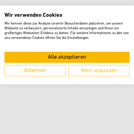
Wir verwenden Cookies
Dienst aktivieren und der Datenübertragung
zustimmen. Mit dem Aufruf erklären Sie sich
Wir können diese zur Analyse unserer Besucherdaten platzieren, um unsere
einverstanden, dass Ihre Daten an Google übermittelt
Webseite zu verbessern, personalisierte Inhalte anzuzeigen und Ihnen ein
großartiges Webseiten-Erlebnis zu bieten. Für weitere Informationen zu den von
werden.
uns verwendeten Cookies öffnen Sie die Einstellungen.
AKZEPTIEREN
Alle akzeptieren
Informationen zum Datenschutz finden Sie in der
Datenschutzerklärung
Ablehnen
Nein, anpassen
Dort können Sie diesen Dienst auch wieder
deaktivieren.