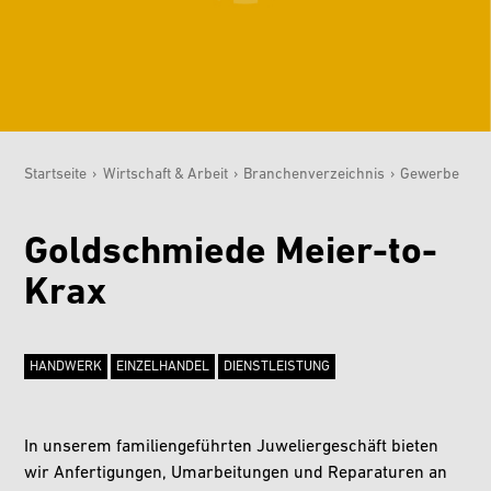
Startseite
›
Wirtschaft & Arbeit
›
Branchenverzeichnis
›
Gewerbe
Sie sind hier:
Goldschmiede Meier-to-
Krax
HANDWERK
EINZELHANDEL
DIENSTLEISTUNG
In unserem familiengeführten Juweliergeschäft bieten
wir Anfertigungen, Umarbeitungen und Reparaturen an