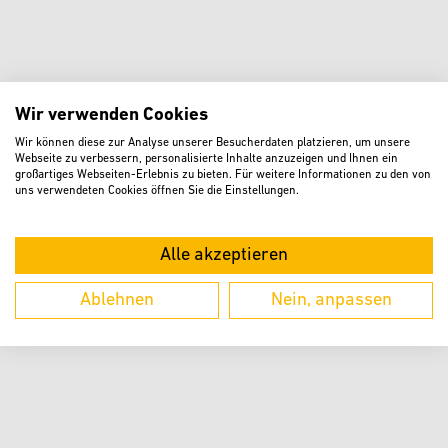
Dienst aktivieren und der Datenübertragung
Wir verwenden Cookies
zustimmen. Mit dem Aufruf erklären Sie sich
Wir können diese zur Analyse unserer Besucherdaten platzieren, um unsere
einverstanden, dass Ihre Daten an Google übermittelt
Webseite zu verbessern, personalisierte Inhalte anzuzeigen und Ihnen ein
großartiges Webseiten-Erlebnis zu bieten. Für weitere Informationen zu den von
werden.
uns verwendeten Cookies öffnen Sie die Einstellungen.
AKZEPTIEREN
Alle akzeptieren
Informationen zum Datenschutz finden Sie in der
Datenschutzerklärung
Ablehnen
Nein, anpassen
Dort können Sie diesen Dienst auch wieder
deaktivieren.