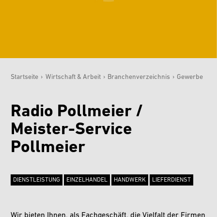
Startseite
›
Wirtschaft & Arbeit
›
Branchenverzeichnis
›
Gewerbe
Sie sind hier:
Radio Pollmeier /
Meister-Service
Pollmeier
DIENSTLEISTUNG
EINZELHANDEL
HANDWERK
LIEFERDIENST
Wir bieten Ihnen, als Fachgeschäft, die Vielfalt der Firmen