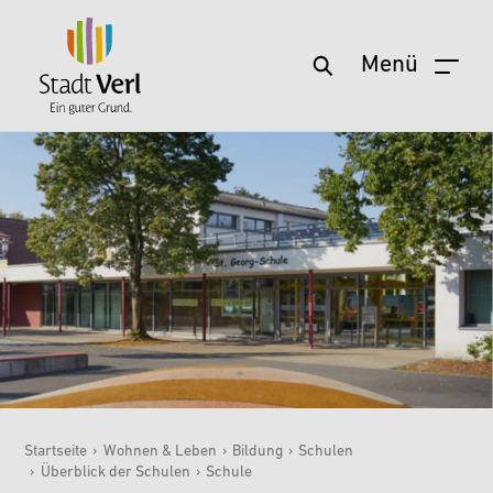
Menü
Zum Hauptinhalt springen
Startseite
›
Wohnen & Leben
›
Bildung
›
Schulen
›
Überblick der Schulen
›
Schule
Sie sind hier: