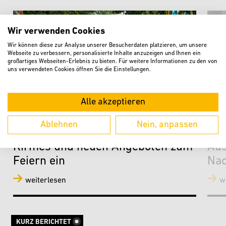
Wir verwenden Cookies
Wir können diese zur Analyse unserer Besucherdaten platzieren, um unsere
Webseite zu verbessern, personalisierte Inhalte anzuzeigen und Ihnen ein
großartiges Webseiten-Erlebnis zu bieten. Für weitere Informationen zu den von
uns verwendeten Cookies öffnen Sie die Einstellungen.
Alle akzeptieren
Ablehnen
Nein, anpassen
„Verler Leben“ lädt mit Musik,
Sta
Kirmes und neuen Angeboten zum
Aus
Feiern ein
Nac
weiterlesen
w
KURZ BERICHTET