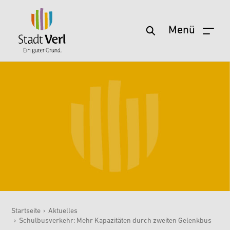
Menü
Zum Hauptinhalt springen
Startseite
›
Aktuelles
›
Schulbusverkehr: Mehr Kapazitäten durch zweiten Gelenkbus
Sie sind hier: