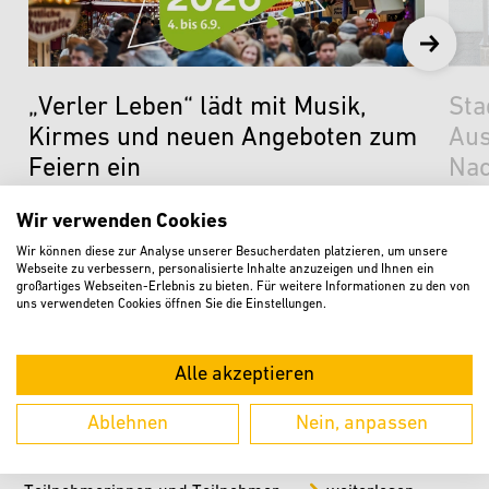
„Verler Leben“ lädt mit Musik,
Sta
Kirmes und neuen Angeboten zum
Aus
Feiern ein
Nac
weiterlesen
w
Wir verwenden Cookies
Wir können diese zur Analyse unserer Besucherdaten platzieren, um unsere
Webseite zu verbessern, personalisierte Inhalte anzuzeigen und Ihnen ein
großartiges Webseiten-Erlebnis zu bieten. Für weitere Informationen zu den von
KURZ BERICHTET
uns verwendeten Cookies öffnen Sie die Einstellungen.
Offener Gesprächskreis für pflegende
Angehörige am 7. August
Alle akzeptieren
Der offene Gesprächskreises für pflegende Angehörige
Ablehnen
Nein, anpassen
trifft sich im August ausnahmsweise am ersten statt wie
gewohnt am zweiten Freitag im Monat. Somit kommen die