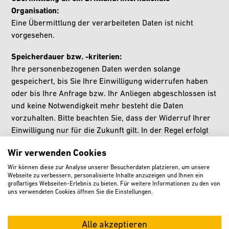
Organisation:
Eine Übermittlung der verarbeiteten Daten ist nicht
vorgesehen.
Speicherdauer bzw. -kriterien:
Ihre personenbezogenen Daten werden solange
gespeichert, bis Sie Ihre Einwilligung widerrufen haben
oder bis Ihre Anfrage bzw. Ihr Anliegen abgeschlossen ist
und keine Notwendigkeit mehr besteht die Daten
vorzuhalten. Bitte beachten Sie, dass der Widerruf Ihrer
Einwilligung nur für die Zukunft gilt. In der Regel erfolgt
eine Löschung nach Ablauf der gesetzlichen
Wir verwenden Cookies
Aufbewahrungsfristen (mindestens 10 Jahre nach
Abschluss des Förderverfahrens).
Wir können diese zur Analyse unserer Besucherdaten platzieren, um unsere
Webseite zu verbessern, personalisierte Inhalte anzuzeigen und Ihnen ein
großartiges Webseiten-Erlebnis zu bieten. Für weitere Informationen zu den von
Betroffenenrechte:
uns verwendeten Cookies öffnen Sie die Einstellungen.
Auskunftsrecht (Art. 15)
Recht auf Berichtigung (Art. 16)
Alle akzeptieren
Recht auf Löschung (Art. 17)