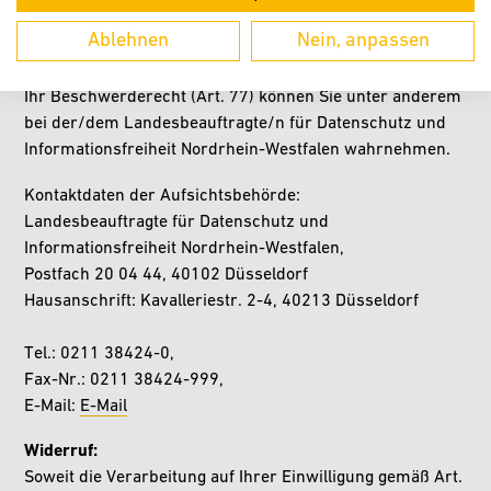
Recht auf Einschränkung der Verarbeitung (Art. 18)
Ablehnen
Nein, anpassen
Recht auf Datenübertragbarkeit (Art. 20)
Widerspruchsrecht (Art. 21)
Ihr Beschwerderecht (Art. 77) können Sie unter anderem
bei der/dem Landesbeauftragte/n für Datenschutz und
Informationsfreiheit Nordrhein-Westfalen wahrnehmen.
Kontaktdaten der Aufsichtsbehörde:
Landesbeauftragte für Datenschutz und
Informationsfreiheit Nordrhein-Westfalen,
Postfach 20 04 44, 40102 Düsseldorf
Hausanschrift: Kavalleriestr. 2-4, 40213 Düsseldorf
Tel.: 0211 38424-0,
Fax-Nr.: 0211 38424-999,
E-Mail:
E-Mail
Widerruf:
Soweit die Verarbeitung auf Ihrer Einwilligung gemäß Art.