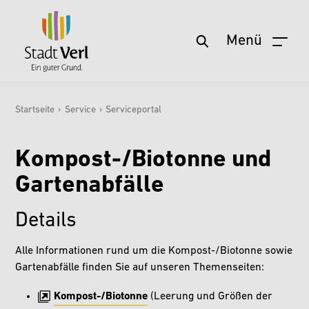
Menü
Startseite
Zum Hauptinhalt springen
Aktuelles
Startseite
›
Service
›
Serviceportal
Sie sind hier:
Service
Kompost-/Biotonne und
Wohnen & Leben
Gartenabfälle
Freizeit & Kultur
Stadt & Zukunft
Details
Politik & Verwaltung
Alle Informationen rund um die Kompost-/Biotonne sowie
Wirtschaft & Arbeit
Gartenabfälle finden Sie auf unseren Themenseiten:
Kompost-/Biotonne
(Leerung und Größen der