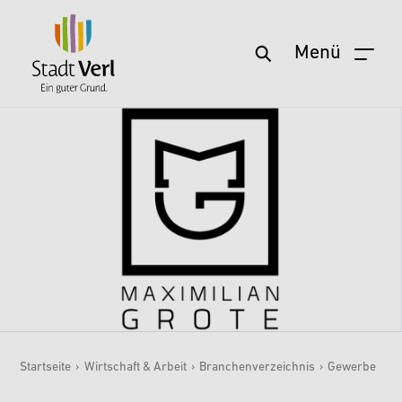
Menü
Zum Hauptinhalt springen
Startseite
›
Wirtschaft & Arbeit
›
Branchenverzeichnis
›
Gewerbe
Sie sind hier: