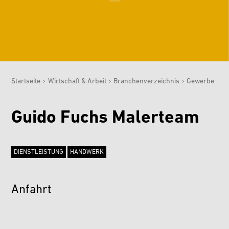
Startseite
›
Wirtschaft & Arbeit
›
Branchenverzeichnis
›
Gewerbe
Sie sind hier:
Guido Fuchs Malerteam
DIENSTLEISTUNG
HANDWERK
Anfahrt