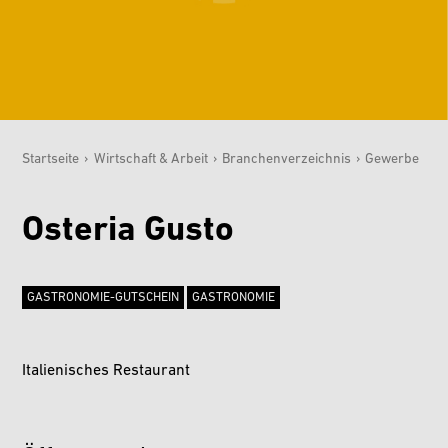
Startseite
›
Wirtschaft & Arbeit
›
Branchenverzeichnis
›
Gewerbe
Sie sind hier:
Osteria Gusto
GASTRONOMIE-GUTSCHEIN
GASTRONOMIE
Italienisches Restaurant