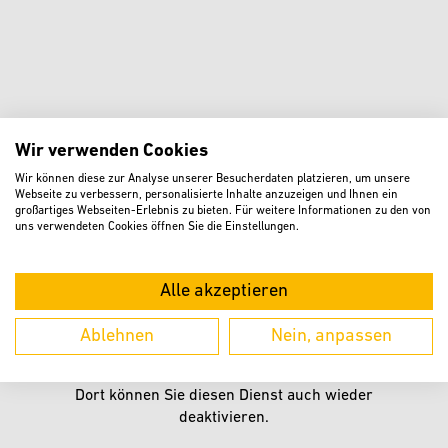
Wir verwenden Cookies
Wir können diese zur Analyse unserer Besucherdaten platzieren, um unsere
Webseite zu verbessern, personalisierte Inhalte anzuzeigen und Ihnen ein
Dienst aktivieren und der Datenübertragung
großartiges Webseiten-Erlebnis zu bieten. Für weitere Informationen zu den von
uns verwendeten Cookies öffnen Sie die Einstellungen.
zustimmen. Mit dem Aufruf erklären Sie sich
einverstanden, dass Ihre Daten an Google übermittelt
werden.
Alle akzeptieren
AKZEPTIEREN
Ablehnen
Nein, anpassen
Informationen zum Datenschutz finden Sie in der
Datenschutzerklärung
Dort können Sie diesen Dienst auch wieder
deaktivieren.