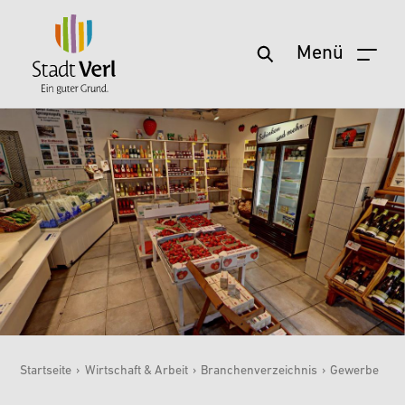
Menü
Zum Hauptinhalt springen
Startseite
›
Wirtschaft & Arbeit
›
Branchenverzeichnis
›
Gewerbe
Sie sind hier: