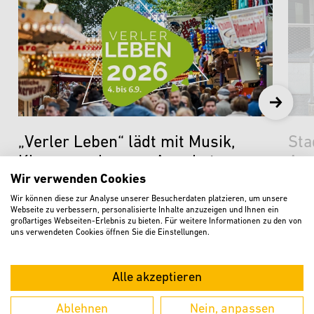
„Verler Leben“ lädt mit Musik,
Sta
Kirmes und neuen Angeboten zum
Aus
Wir verwenden Cookies
Feiern ein
Nac
Wir können diese zur Analyse unserer Besucherdaten platzieren, um unsere
weiterlesen
w
Webseite zu verbessern, personalisierte Inhalte anzuzeigen und Ihnen ein
großartiges Webseiten-Erlebnis zu bieten. Für weitere Informationen zu den von
uns verwendeten Cookies öffnen Sie die Einstellungen.
KURZ BERICHTET
Alle akzeptieren
Offener Gesprächskreis für pflegende
Ablehnen
Nein, anpassen
Angehörige am 7. August