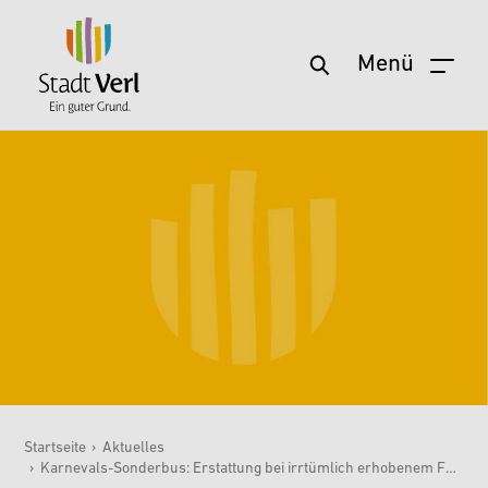
Menü
Zum Hauptinhalt springen
Startseite
›
Aktuelles
›
Karnevals-Sonderbus: Erstattung bei irrtümlich erhobenem Fahrpreis
Sie sind hier: