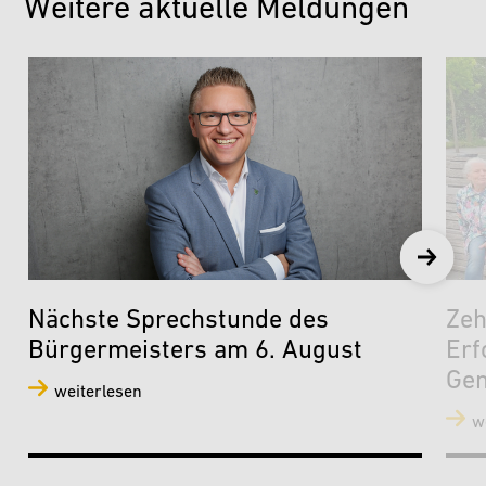
Weitere aktuelle Meldungen
Nächste Sprechstunde des
Zeh
Bürgermeisters am 6. August
Erf
Gem
weiterlesen
w