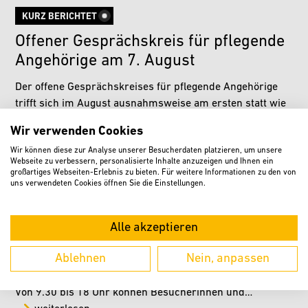
KURZ BERICHTET
Offener Gesprächskreis für pflegende
Angehörige am 7. August
Der offene Gesprächskreises für pflegende Angehörige
trifft sich im August ausnahmsweise am ersten statt wie
gewohnt am zweiten Freitag im Monat. Somit kommen die
Wir verwenden Cookies
Teilnehmerinnen und Teilnehmer…
weiterlesen
Wir können diese zur Analyse unserer Besucherdaten platzieren, um unsere
Webseite zu verbessern, personalisierte Inhalte anzuzeigen und Ihnen ein
großartiges Webseiten-Erlebnis zu bieten. Für weitere Informationen zu den von
uns verwendeten Cookies öffnen Sie die Einstellungen.
Flohmarkt für Baby- und Kindersachen
am „Verler Leben“-Sonntag
Alle akzeptieren
Am „Verler Leben“-Sonntag, 6. September, lädt der
Ablehnen
Nein, anpassen
beliebte Flohmarkt für Babyausstattung, Kinderkleidung
und Spielsachen wieder zum Stöbern und Kaufen ein.
Von 9.30 bis 18 Uhr können Besucherinnen und…