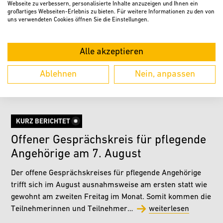
Webseite zu verbessern, personalisierte Inhalte anzuzeigen und Ihnen ein
großartiges Webseiten-Erlebnis zu bieten. Für weitere Informationen zu den von
uns verwendeten Cookies öffnen Sie die Einstellungen.
„Verler Leben“ lädt mit Musik,
Sta
Kirmes und neuen Angeboten zum
Aus
Alle akzeptieren
Feiern ein
Nac
Ablehnen
Nein, anpassen
weiterlesen
w
KURZ BERICHTET
Offener Gesprächskreis für pflegende
Angehörige am 7. August
Der offene Gesprächskreises für pflegende Angehörige
trifft sich im August ausnahmsweise am ersten statt wie
gewohnt am zweiten Freitag im Monat. Somit kommen die
Teilnehmerinnen und Teilnehmer…
weiterlesen