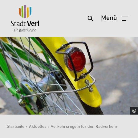
Menü
Zum Hauptinhalt springen
Startseite
›
Aktuelles
›
Verkehrsregeln für den Radverkehr
Sie sind hier: