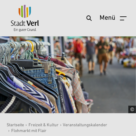
Menü
Zum Hauptinhalt springen
Startseite
›
Freizeit & Kultur
›
Veranstaltungskalender
›
Flohmarkt mit Flair
Sie sind hier: