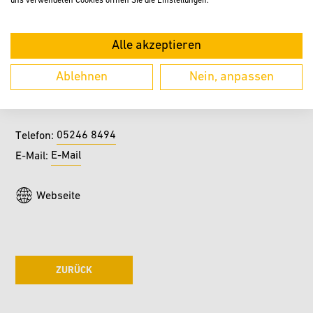
uns verwendeten Cookies öffnen Sie die Einstellungen.
Veranstalter
Alle akzeptieren
Familie Kleinehelftewes
Hans-Hermann Kleinehelftewes
Ablehnen
Nein, anpassen
Rilkestraße 42
33415 Verl
05246 8494
Telefon:
E-Mail
E-Mail:
Webseite
ZURÜCK