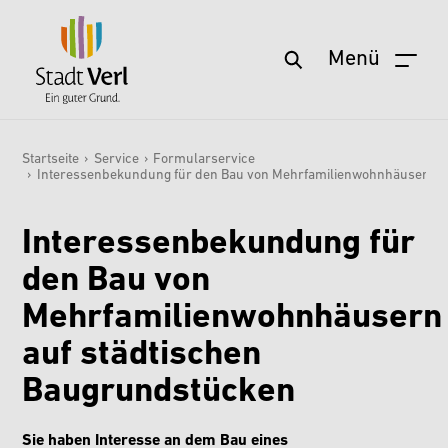
Menü
Zum Hauptinhalt springen
Startseite
›
Service
›
Formularservice
›
Interessenbekundung für den Bau von Mehrfamilienwohnhäusern a
Sie sind hier:
Interessenbekundung für
den Bau von
Mehrfamilienwohnhäusern
auf städtischen
Baugrundstücken
Sie haben Interesse an dem Bau eines