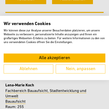
Wir verwenden Cookies
Jan Großewinkelmann
Fachbereich Bauaufsicht, Stadtentwicklung und
Wir können diese zur Analyse unserer Besucherdaten platzieren, um unsere
Umwelt
Webseite zu verbessern, personalisierte Inhalte anzuzeigen und Ihnen ein
großartiges Webseiten-Erlebnis zu bieten. Für weitere Informationen zu den von
Raum: 252
uns verwendeten Cookies öffnen Sie die Einstellungen.
05246 / 961 240
E-Mail
Alle akzeptieren
ERREICHBARKEIT
Ablehnen
Nein, anpassen
Lena-Marie Koch
Fachbereich Bauaufsicht, Stadtentwicklung und
Umwelt
Bauaufsicht
Raum: 255