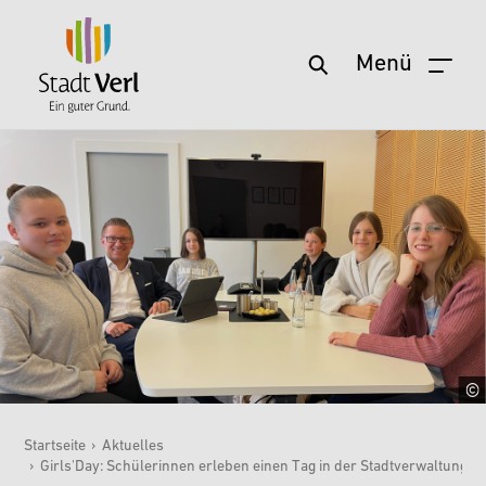
Menü
Zum Hauptinhalt springen
Startseite
›
Aktuelles
›
Girls'Day: Schülerinnen erleben einen Tag in der Stadtverwaltung
Sie sind hier: