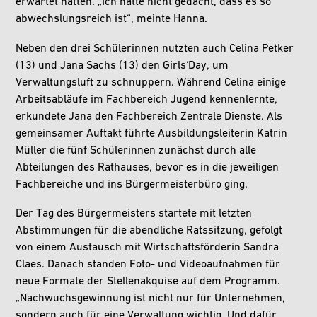
erwartet hatten. „Ich hätte nicht gedacht, dass es so
abwechslungsreich ist“, meinte Hanna.
Neben den drei Schülerinnen nutzten auch Celina Petker
(13) und Jana Sachs (13) den Girls‘Day, um
Verwaltungsluft zu schnuppern. Während Celina einige
Arbeitsabläufe im Fachbereich Jugend kennenlernte,
erkundete Jana den Fachbereich Zentrale Dienste. Als
gemeinsamer Auftakt führte Ausbildungsleiterin Katrin
Müller die fünf Schülerinnen zunächst durch alle
Abteilungen des Rathauses, bevor es in die jeweiligen
Fachbereiche und ins Bürgermeisterbüro ging.
Der Tag des Bürgermeisters startete mit letzten
Abstimmungen für die abendliche Ratssitzung, gefolgt
von einem Austausch mit Wirtschaftsförderin Sandra
Claes. Danach standen Foto- und Videoaufnahmen für
neue Formate der Stellenakquise auf dem Programm.
„Nachwuchsgewinnung ist nicht nur für Unternehmen,
sondern auch für eine Verwaltung wichtig. Und dafür