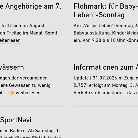
de Angehörige am 7.
Flohmarkt für Baby
Leben“-Sonntag
trifft sich im August
Am „Verler Leben“-Sonntag, 6.
n Freitag im Monat. Somit
Babyausstattung, Kinderklei
eiterlesen
ein. Von 9.30 bis 18 Uhr kö
wässern
Informationen zum 
engen der vergangenen
Update | 31.07.2026Im Zuge d
dere Gewässer zu wenig
(L757) erfolgt am Montag, 3. 
hat…
weiterlesen
Verkehrsführung ändert das 
 SportNavi
ihren Bädern: Ab Samstag, 1.