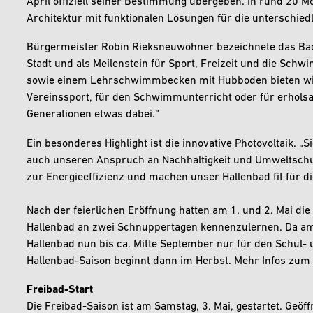
April offiziell seiner Bestimmung übergeben. In rund 20 M
Architektur mit funktionalen Lösungen für die unterschie
Bürgermeister Robin Rieksneuwöhner bezeichnete das Bad a
Stadt und als Meilenstein für Sport, Freizeit und die Sc
sowie einem Lehrschwimmbecken mit Hubboden bieten wir 
Vereinssport, für den Schwimmunterricht oder für erholsam
Generationen etwas dabei.“
Ein besonderes Highlight ist die innovative Photovoltaik. „
auch unseren Anspruch an Nachhaltigkeit und Umweltschutz.
zur Energieeffizienz und machen unser Hallenbad fit für d
Nach der feierlichen Eröffnung hatten am 1. und 2. Mai di
Hallenbad an zwei Schnuppertagen kennenzulernen. Da am 3
Hallenbad nun bis ca. Mitte September nur für den Schul- 
Hallenbad-Saison beginnt dann im Herbst. Mehr Infos zum
Freibad-Start
Die Freibad-Saison ist am Samstag, 3. Mai, gestartet. Geöff