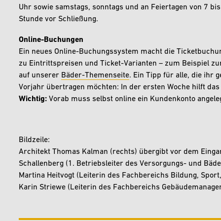
Uhr sowie samstags, sonntags und an Feiertagen von 7 bis 1
Stunde vor Schließung.
Online-Buchungen
Ein neues Online-Buchungssystem macht die Ticketbuchung 
zu Eintrittspreisen und Ticket-Varianten – zum Beispiel zu
auf unserer
Bäder-Themenseite
. Ein Tipp für alle, die ih
Vorjahr übertragen möchten: In der ersten Woche hilft da
Wichtig:
Vorab muss selbst online ein Kundenkonto angele
Bildzeile:
Architekt Thomas Kalman (rechts) übergibt vor dem Eingan
Schallenberg (1. Betriebsleiter des Versorgungs- und Bäd
Martina Heitvogt (Leiterin des Fachbereichs Bildung, Spo
Karin Striewe (Leiterin des Fachbereichs Gebäudemanage