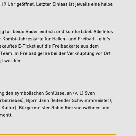
9 Uhr geöffnet. Letzter Einlass ist jeweils eine halbe
für beide Bäder einfach und komfortabel. Alle Infos
r Kombi-Jahreskarte für Hallen- und Freibad – gibt’s
r gekauftes E-Ticket auf die Freibadkarte aus dem
s Team im Freibad gerne bei der Verknüpfung vor Ort.
gt werden.
g den symbolischen Schlüssel an (v. l.) Sven
erbetriebes), Björn Jann (leitender Schwimmmeister),
rt, Kultur), Bürgermeister Robin Rieksneuwöhner und
ment).