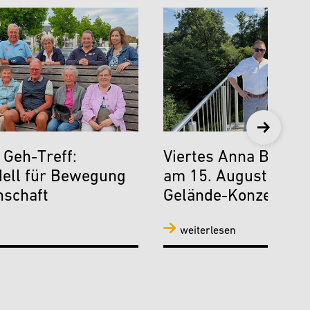
 Geh-Treff:
Viertes Anna Beatz F
ell für Bewegung
am 15. August mit 
schaft
Gelände-Konzept
weiterlesen