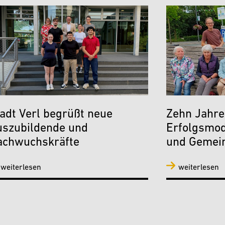
adt Verl begrüßt neue
Zehn Jahre
uszubildende und
Erfolgsmod
achwuchskräfte
und Gemein
weiterlesen
weiterlesen