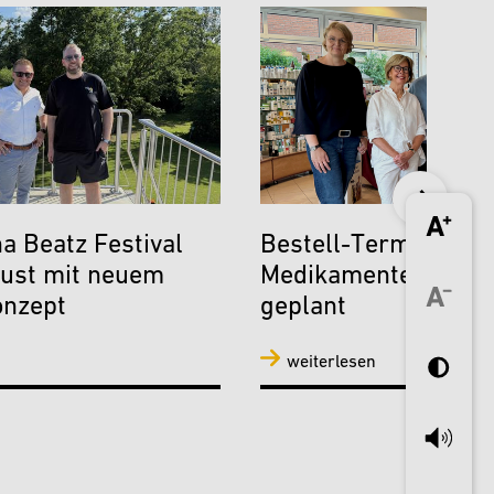
a Beatz Festival
Bestell-Terminal fü
ust mit neuem
Medikamente in Sür
onzept
geplant
weiterlesen