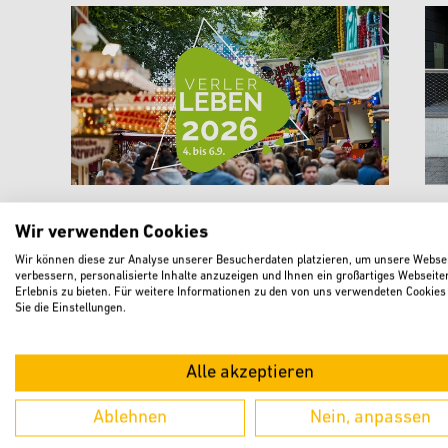
„Verler Leben“ lädt mit Musik,
St
Wir verwenden Cookies
Kirmes und neuen Angeboten
A
Wir können diese zur Analyse unserer Besucherdaten platzieren, um unsere Websei
zum Feiern ein
N
verbessern, personalisierte Inhalte anzuzeigen und Ihnen ein großartiges Webseite
Erlebnis zu bieten. Für weitere Informationen zu den von uns verwendeten Cookies
Sie die Einstellungen.
weiterlesen
Alle akzeptieren
Ablehnen
Nein, anpassen
KURZ BERICHTET