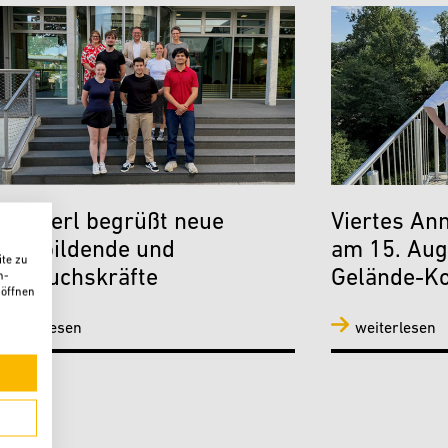
adt Verl begrüßt neue
Viertes Ann
uszubildende und
am 15. Aug
te zu
achwuchskräfte
Gelände-K
n-
 öffnen
weiterlesen
weiterlesen