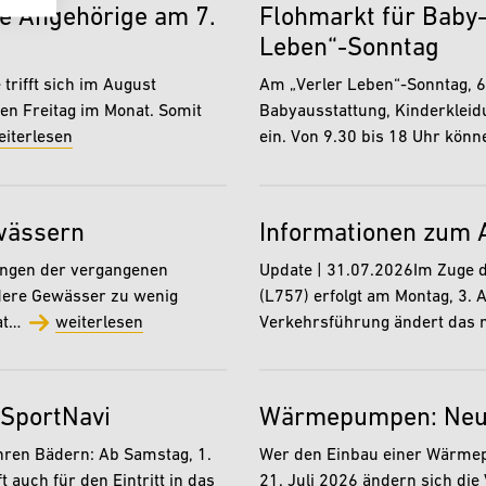
de Angehörige am 7.
Flohmarkt für Baby
Leben“-Sonntag
trifft sich im August
Am „Verler Leben“-Sonntag, 6.
n Freitag im Monat. Somit
Babyausstattung, Kinderklei
eiterlesen
ein. Von 9.30 bis 18 Uhr kö
wässern
Informationen zum 
engen der vergangenen
Update | 31.07.2026Im Zuge d
dere Gewässer zu wenig
(L757) erfolgt am Montag, 3. 
hat…
weiterlesen
Verkehrsführung ändert das 
 SportNavi
Wärmepumpen: Neue 
ihren Bädern: Ab Samstag, 1.
Wer den Einbau einer Wärmepu
 auch für den Eintritt in das
21. Juli 2026 ändern sich di