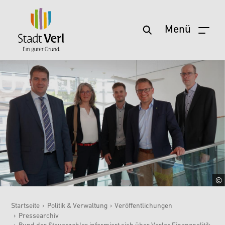
Menü
Zum Hauptinhalt springen
Startseite
›
Politik & Verwaltung
›
Veröffentlichungen
›
Pressearchiv
Sie sind hier: