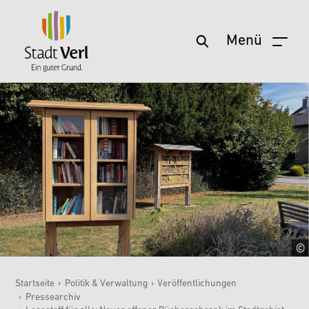
Menü
Zum Hauptinhalt springen
Startseite
›
Politik & Verwaltung
›
Veröffentlichungen
›
Pressearchiv
Sie sind hier: