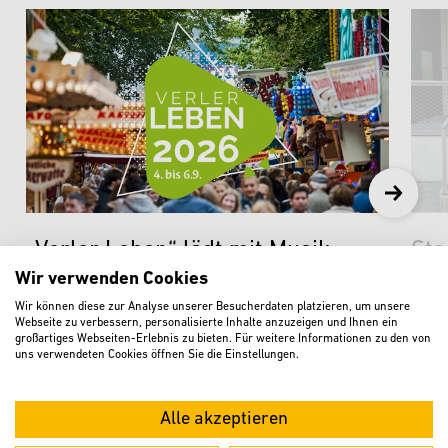
„Verler Leben“ lädt mit Musik,
Sta
Kirmes und neuen Angeboten zum
Aus
Wir verwenden Cookies
Feiern ein
Nac
Wir können diese zur Analyse unserer Besucherdaten platzieren, um unsere
Webseite zu verbessern, personalisierte Inhalte anzuzeigen und Ihnen ein
großartiges Webseiten-Erlebnis zu bieten. Für weitere Informationen zu den von
weiterlesen
w
uns verwendeten Cookies öffnen Sie die Einstellungen.
Alle akzeptieren
KURZ BERICHTET