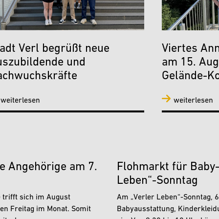
adt Verl begrüßt neue
Viertes Ann
uszubildende und
am 15. Aug
achwuchskräfte
Gelände-K
weiterlesen
weiterlesen
de Angehörige am 7.
Flohmarkt für Baby
Leben“-Sonntag
trifft sich im August
Am „Verler Leben“-Sonntag, 6.
n Freitag im Monat. Somit
Babyausstattung, Kinderklei