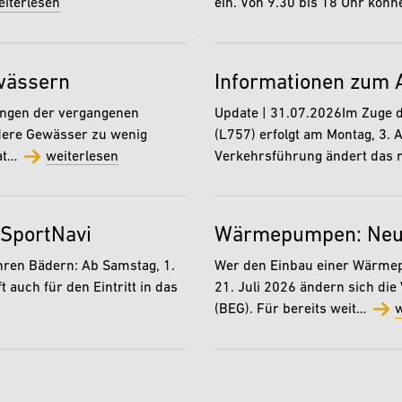
eiterlesen
ein. Von 9.30 bis 18 Uhr kö
wässern
Informationen zum 
engen der vergangenen
Update | 31.07.2026Im Zuge d
dere Gewässer zu wenig
(L757) erfolgt am Montag, 3. 
hat…
weiterlesen
Verkehrsführung ändert das 
 SportNavi
Wärmepumpen: Neue 
ihren Bädern: Ab Samstag, 1.
Wer den Einbau einer Wärmepu
 auch für den Eintritt in das
21. Juli 2026 ändern sich di
(BEG). Für bereits weit…
w