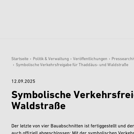
Startseite
›
Politik & Verwaltung
›
Veröffentlichungen
›
Pressearchi
Sie sind hier:
›
Symbolische Verkehrsfreigabe für Thaddäus- und Waldstraße
12.09.2025
Symbolische Verkehrsfrei
Waldstraße
Der letzte von vier Bauabschnitten ist fertiggestellt und de
auch offiziell abgeschlossen: Mit der symbolischen Verke