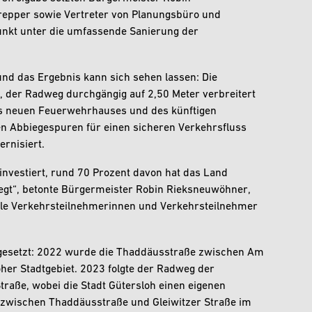
repper sowie Vertreter von Planungsbüro und
nkt unter die umfassende Sanierung der
 und das Ergebnis kann sich sehen lassen: Die
, der Radweg durchgängig auf 2,50 Meter verbreitert
es neuen Feuerwehrhauses und des künftigen
n Abbiegespuren für einen sicheren Verkehrsfluss
rnisiert.
investiert, rund 70 Prozent davon hat das Land
egt“, betonte Bürgermeister Robin Rieksneuwöhner,
lle Verkehrsteilnehmerinnen und Verkehrsteilnehmer
esetzt: 2022 wurde die Thaddäusstraße zwischen Am
oher Stadtgebiet. 2023 folgte der Radweg der
raße, wobei die Stadt Gütersloh einen eigenen
 zwischen Thaddäusstraße und Gleiwitzer Straße im