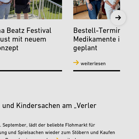
a Beatz Festival
Bestell-Terminal fü
ust mit neuem
Medikamente in Sür
onzept
geplant
weiterlesen
- und Kindersachen am „Verler
 September, lädt der beliebte Flohmarkt für
dung und Spielsachen wieder zum Stöbern und Kaufen