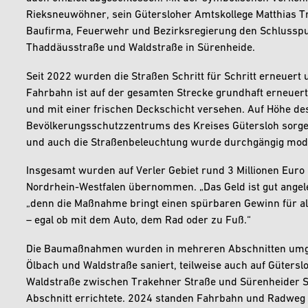
Rieksneuwöhner, sein Gütersloher Amtskollege Matthias T
Baufirma, Feuerwehr und Bezirksregierung den Schlusspu
Thaddäusstraße und Waldstraße in Sürenheide.
Seit 2022 wurden die Straßen Schritt für Schritt erneuert
Fahrbahn ist auf der gesamten Strecke grundhaft erneuert
und mit einer frischen Deckschicht versehen. Auf Höhe d
Bevölkerungsschutzzentrums des Kreises Gütersloh sorge
und auch die Straßenbeleuchtung wurde durchgängig mode
Insgesamt wurden auf Verler Gebiet rund 3 Millionen Euro 
Nordrhein-Westfalen übernommen. „Das Geld ist gut angel
„denn die Maßnahme bringt einen spürbaren Gewinn für a
– egal ob mit dem Auto, dem Rad oder zu Fuß.“
Die Baumaßnahmen wurden in mehreren Abschnitten umg
Ölbach und Waldstraße saniert, teilweise auch auf Gütersl
Waldstraße zwischen Trakehner Straße und Sürenheider St
Abschnitt errichtete. 2024 standen Fahrbahn und Radweg