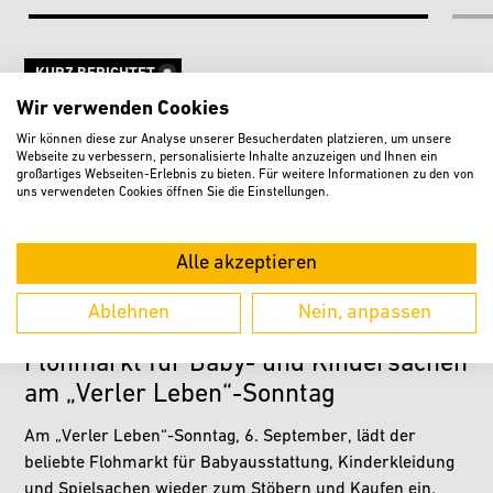
KURZ BERICHTET
Wir verwenden Cookies
Offener Gesprächskreis für pflegende
Angehörige am 7. August
Wir können diese zur Analyse unserer Besucherdaten platzieren, um unsere
Webseite zu verbessern, personalisierte Inhalte anzuzeigen und Ihnen ein
großartiges Webseiten-Erlebnis zu bieten. Für weitere Informationen zu den von
Der offene Gesprächskreises für pflegende Angehörige
uns verwendeten Cookies öffnen Sie die Einstellungen.
trifft sich im August ausnahmsweise am ersten statt wie
gewohnt am zweiten Freitag im Monat. Somit kommen die
Alle akzeptieren
Teilnehmerinnen und Teilnehmer…
weiterlesen
Ablehnen
Nein, anpassen
Flohmarkt für Baby- und Kindersachen
am „Verler Leben“-Sonntag
Am „Verler Leben“-Sonntag, 6. September, lädt der
beliebte Flohmarkt für Babyausstattung, Kinderkleidung
und Spielsachen wieder zum Stöbern und Kaufen ein.