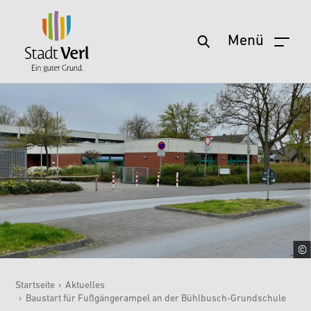
Menü
Zum Hauptinhalt springen
Startseite
›
Aktuelles
›
Baustart für Fußgängerampel an der Bühlbusch-Grundschule
Sie sind hier: