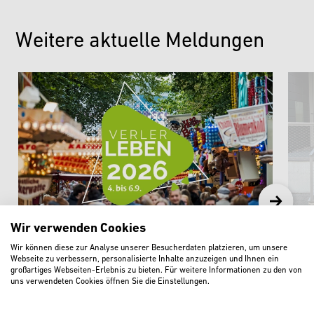
Weitere aktuelle Meldungen
Wir verwenden Cookies
„Verler Leben“ lädt mit Musik,
Sta
Wir können diese zur Analyse unserer Besucherdaten platzieren, um unsere
Kirmes und neuen Angeboten zum
Aus
Webseite zu verbessern, personalisierte Inhalte anzuzeigen und Ihnen ein
großartiges Webseiten-Erlebnis zu bieten. Für weitere Informationen zu den von
Feiern ein
Nac
uns verwendeten Cookies öffnen Sie die Einstellungen.
weiterlesen
w