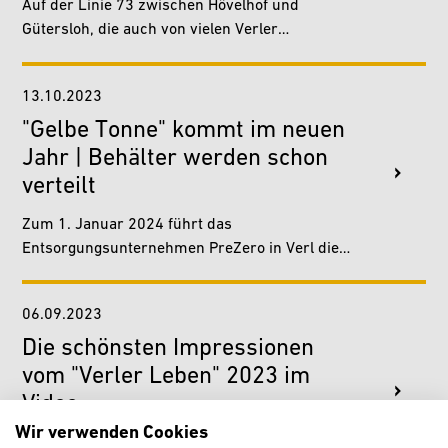
Auf der Linie 73 zwischen Hövelhof und
Gütersloh, die auch von vielen Verler
Schülerinnen und Schülern für den Weg zum
Schulzentrum genutzt wird,…
13.10.2023
"Gelbe Tonne" kommt im neuen
Jahr | Behälter werden schon
verteilt
Zum 1. Januar 2024 führt das
Entsorgungsunter­nehmen PreZero in Verl die
„Gelbe Tonne“ ein. Um einen reibungslosen
Übergang auf das neue System zu…
06.09.2023
Die schönsten Impressionen
vom "Verler Leben" 2023 im
Video
Wir verwenden Cookies
Vielen Dank an alle Besucherinnen und