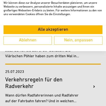
Wir können diese zur Analyse unserer Besucherdaten platzieren, um unsere
Besucher sowie alle Beteiligten für ein tolles
Webseite zu verbessern, personalisierte Inhalte anzuzeigen und Ihnen ein
"Verler Leben" 2023! Die schönsten
großartiges Webseiten-Erlebnis zu bieten. Für weitere Informationen zu den von
uns verwendeten Cookies öffnen Sie die Einstellungen.
Impressionen lassen wir im…
04.09.2023
Hobby-Fußball: Viärlsche Pöhler
Alle akzeptieren
gewinnen die
Ablehnen
Nein, anpassen
Stadtmeisterschaft
Jetzt dürfen sie den „Pott“ behalten: Die
Viärlschen Pöhler haben zum dritten Mal in
Folge die Stadtmeisterschaft für Hobby-
Fußballmannschaften…
25.07.2023
Verkehrsregeln für den
Radverkehr
Wann dürfen Radfahrerinnen und Radfahrer
auf der Fahrbahn fahren? Und in welchen