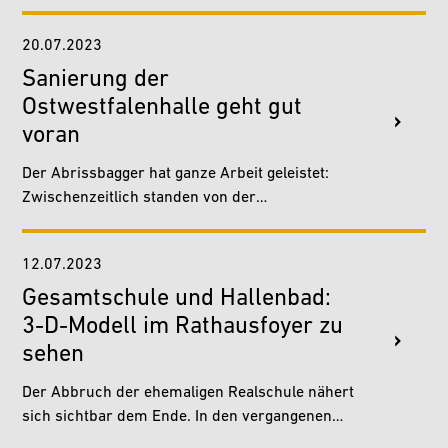
Fällen müssen sie es sogar? In dieser Frage
sind sich viele…
20.07.2023
Sanierung der
Ostwestfalenhalle geht gut
voran
Der Abrissbagger hat ganze Arbeit geleistet:
Zwischenzeitlich standen von der
Ostwestfalenhalle nur noch die Außenmauern.
Nun aber nimmt das Gebäude,…
12.07.2023
Gesamtschule und Hallenbad:
3-D-Modell im Rathausfoyer zu
sehen
Der Abbruch der ehemaligen Realschule nähert
sich sichtbar dem Ende. In den vergangenen
Wochen haben die Bagger den Großteil der