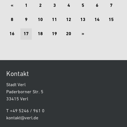
Gebäude zwischen dem…
«
1
2
3
4
5
6
7
8
9
10
11
12
13
14
15
16
17
18
19
20
»
Kontakt
Stadt Verl
Paderborner Str. 5
33415 Verl
T +49 5246 / 961 0
kontakt@verl.de